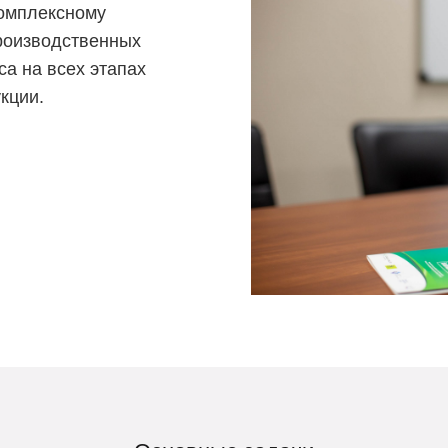
комплексному
роизводственных
са на всех этапах
кции.