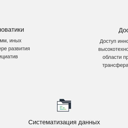
новатики
До
амм, иных
Доступ инн
ере развития
высокотехн
ициатив
области п
трансфера
Систематизация данных