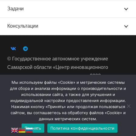
Задачи
Консультации
© Государственное автономное учреждение
Самарской области «Центр инновационного
развития и кластерных инициатив», 2022
Мы используем файлы «Cookie» и метрические системы
РФ, Самарская область, г. Тольятти, Южное шоссе, д.
для сбора и анализа информации о производительности и
165
использовании сайта, а также для улучшения и
индивидуальной настройки предоставления информации.
Многоканальный телефон:
+7 (8482) 93 00 93
Нажимая кнопку «Принять» или продолжая пользоваться
info@cik63.ru
сайтом, вы соглашаетесь на обработку файлов «Cookie» и
данных метрических систем.
Разработано в Айти-Аутсорсинг
Принять
Политика конфиденциальности